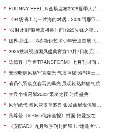
FUUNNY FEELLN金晨发布2025夏季大片「自由态度」
《94场演出与一片海的对话：2025阿那亚戏剧节五年艺术征程再出发》
“彼时此刻”浪琴表祖鲁时间1925先锋之夜暨沉浸式体验
破界·新生—18岁新锐艺术少年安迪首展《andy·wu 未定义》
2025搜狐视频国风盛典官宣12月7日将启 关注流直播汉服舞乐之美
陈德容《孚世TRANSFORM》七月刊封面曝光，双面造型演绎经典之美
安琥暗调风格写真曝光 气质神秘演绎绅士魅力
演员代羽宸立春写真曝光 展现轻熟帅酷气质
大兵小将闪耀2023“繁星之夜·时尚盛典”
风华绝代·暴风雪皮草盛典 银发族展现优雅的时尚风采
吴尊登《InStyle优家画报》封面 把爱放在身上 定格温暖时光
《安邸AD》九月秋季刊封面释出 “建造者”吴尊为家人打造爱的家园