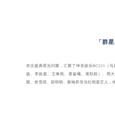
「群星
本次盛典星光闪耀，汇聚了坤音娱乐BC221（
扬、李政庭、王琳凯、黄鉴曦、黄职权）、周大
螢、曾雪琪、邵明明、蔡翊昇等当红明星艺人，快