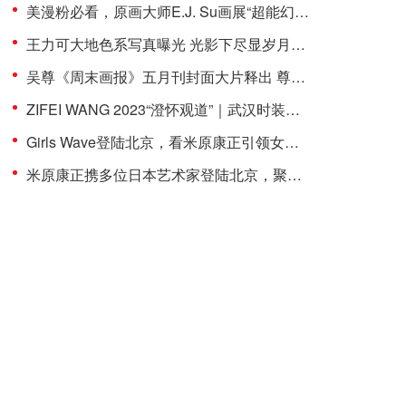
美漫粉必看，原画大师E.J. Su画展“超能幻想”8月26日拉开帷幕
王力可大地色系写真曝光 光影下尽显岁月静好
吴尊《周末画报》五月刊封面大片释出 尊享平衡慢生活
ZIFEI WANG 2023“澄怀观道”｜武汉时装周闭幕秀成功举办
Girls Wave登陆北京，看米原康正引领女性新浪潮
米原康正携多位日本艺术家登陆北京，聚焦当下时代的女性语境