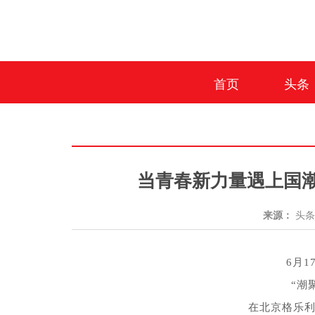
首页
头条
当青春新力量遇上国潮
来源：
头
6月
“潮
在北京格乐