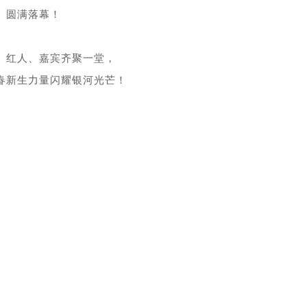
圆满落幕！
、红人、嘉宾齐聚一堂，
春新生力量闪耀银河光芒！