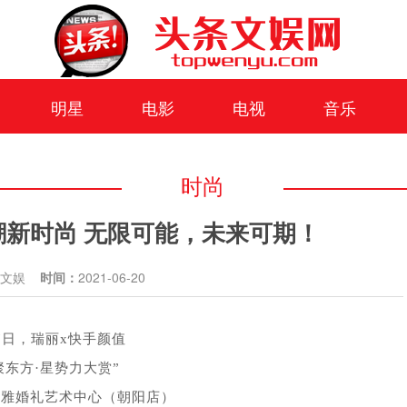
明星
电影
电视
音乐
时尚
新时尚 无限可能，未来可期！
条文娱
时间：
2021-06-20
17日，瑞丽x快手颜值
聚东方·星势力大赏”
利雅婚礼艺术中心（朝阳店
）