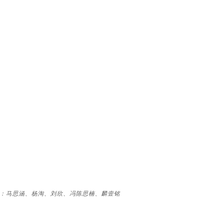
起）：马思涵、杨淘、刘欣、冯陈思楠、麟壹铭