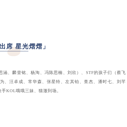
出席 星光熠熠」
马思涵、麟壹铭、杨淘、冯陈思楠、刘欣）、STF的孩子们（蔡飞
为、汪卓成、常华森、张星特、左其铂、查杰、潘时七、刘芊
手KOL哦哦三妹、猫澈到场。