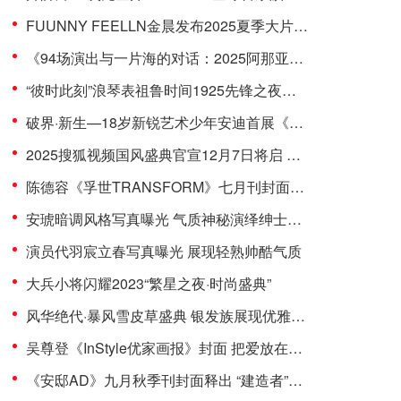
FUUNNY FEELLN金晨发布2025夏季大片「自由态度」
《94场演出与一片海的对话：2025阿那亚戏剧节五年艺术征程再出发》
“彼时此刻”浪琴表祖鲁时间1925先锋之夜暨沉浸式体验
破界·新生—18岁新锐艺术少年安迪首展《andy·wu 未定义》
2025搜狐视频国风盛典官宣12月7日将启 关注流直播汉服舞乐之美
陈德容《孚世TRANSFORM》七月刊封面曝光，双面造型演绎经典之美
安琥暗调风格写真曝光 气质神秘演绎绅士魅力
演员代羽宸立春写真曝光 展现轻熟帅酷气质
大兵小将闪耀2023“繁星之夜·时尚盛典”
风华绝代·暴风雪皮草盛典 银发族展现优雅的时尚风采
吴尊登《InStyle优家画报》封面 把爱放在身上 定格温暖时光
《安邸AD》九月秋季刊封面释出 “建造者”吴尊为家人打造爱的家园