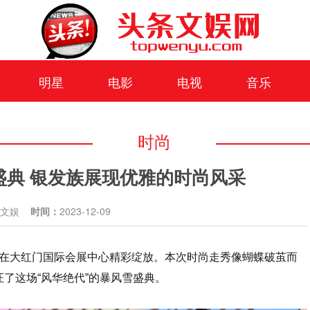
明星
电影
电视
音乐
时尚
盛典 银发族展现优雅的时尚风采
条文娱
时间：
2023-12-09
草盛典在大红门国际会展中心精彩绽放。本次时尚走秀像蝴蝶破茧而
了这场“风华绝代”的暴风雪盛典。