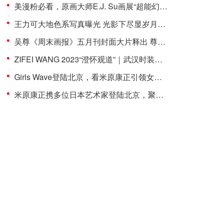
美漫粉必看，原画大师E.J. Su画展“超能幻想”8月26日拉开帷幕
王力可大地色系写真曝光 光影下尽显岁月静好
吴尊《周末画报》五月刊封面大片释出 尊享平衡慢生活
ZIFEI WANG 2023“澄怀观道”｜武汉时装周闭幕秀成功举办
Girls Wave登陆北京，看米原康正引领女性新浪潮
米原康正携多位日本艺术家登陆北京，聚焦当下时代的女性语境