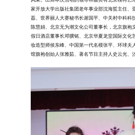
家开放大学出版社集团老年事业部沈海蜇主任、
荔、世界丽人大赛秘书长谢国平、中关村中科科
陈慧娟、北京无为潮文化公司董事长，北京旗袍
假日酒店董事长邓骥铭、北京华夏龙堂国际文化
妆造型师侯东峰、中国第一代名模张平、环球夫
馆旗袍创始人张雅茹、著名节目主持人史云光、