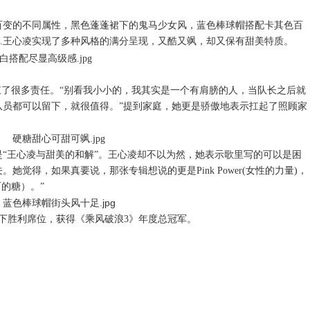
百变的不同属性，黑色蓬蓬裙下的鬼马少女风，蓝色棒球帽搭配卡其色百
…王心凌实现了多种风格的满分呈现，又酷又飒，却又保有甜美特质。
扛了很多责任。“别看我小小的，我其实是一个有肩膀的人，当队长之后就
队员都可以留下，就很值得。”提到家庭，她更是骄傲地表示扛起了照顾家
是
“王心凌
与甜美的和解
”
。王心凌却不以为然，她表示歌里写的可以是困
关。她觉得，如果真要说，那张专辑想说的更是
Pink Power(
女性的力量
)
，
石的糖）。
”
下胜利席位，获得《乘风破浪
3》年度总冠军。