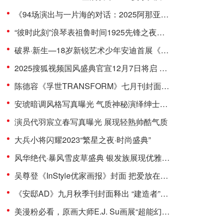
《94场演出与一片海的对话：2025阿那亚戏剧节五年艺术征程再出发》
“彼时此刻”浪琴表祖鲁时间1925先锋之夜暨沉浸式体验
破界·新生—18岁新锐艺术少年安迪首展《andy·wu 未定义》
2025搜狐视频国风盛典官宣12月7日将启 关注流直播汉服舞乐之美
陈德容《孚世TRANSFORM》七月刊封面曝光，双面造型演绎经典之美
安琥暗调风格写真曝光 气质神秘演绎绅士魅力
演员代羽宸立春写真曝光 展现轻熟帅酷气质
大兵小将闪耀2023“繁星之夜·时尚盛典”
风华绝代·暴风雪皮草盛典 银发族展现优雅的时尚风采
吴尊登《InStyle优家画报》封面 把爱放在身上 定格温暖时光
《安邸AD》九月秋季刊封面释出 “建造者”吴尊为家人打造爱的家园
美漫粉必看，原画大师E.J. Su画展“超能幻想”8月26日拉开帷幕