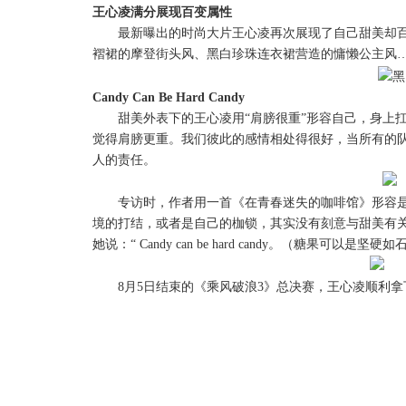
王心凌满分展现百变属性
最新曝出的时尚大片王心凌再次展现了自己甜美却
褶裙的摩登街头风、黑白珍珠连衣裙营造的慵懒公主风
Candy Can Be Hard Candy
甜美外表下的王心凌用
“肩膀很重”形容自己，身上
觉得肩膀更重。我们彼此的感情相处得很好，当所有的
人的责任。
专访时，作者用一首《在青春迷失的咖啡馆》形容
境的打结，或者是自己的枷锁，其实没有刻意与甜美有
她说：
“
Candy
c
an be
h
ard candy
。（糖果可以是坚硬如
8
月
5
日结束的《乘风破浪
3
》总决赛，王心凌顺利拿