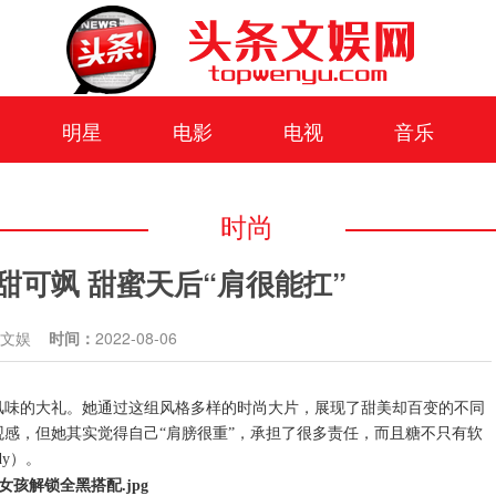
明星
电影
电视
音乐
时尚
甜可飒 甜蜜天后“肩很能扛”
条文娱
时间：
2022-08-06
风味的大礼。她通过这组风格多样的时尚大片，展现了甜美却百变的不同
观感，但她其实觉得自己
“肩膀很重”，承担了很多责任，而且糖不只有软
dy
）。