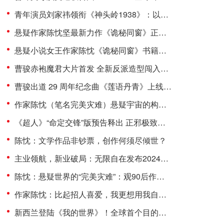
青年演员刘家祎领衔《神头岭1938》：以青春之热血，铸民族之脊梁
悬疑作家陈忱坚最新力作《诡秘同窗》正式出版 为悬疑文学市场注入全新活力
悬疑小说女王作家陈忱《诡秘同窗》书籍刊印 解密精彩看点
曹骏赤袍魔君大片首发 全新反派造型闯入Ai赛道
曹骏出道 29 周年纪念曲《莲语丹青》上线：古韵诉坚守，侠气赴前路
作家陈忱（笔名完美灾难）悬疑宇宙的构建者 理性与感性的角力
《超人》“命定交锋”版预告释出 正邪极致对抗 7月11日银幕巨献
陈忱：文学作品非钞票，创作何须尽倾世？
主业领航，新业破局：无限自在发布2024年报 共筑发展新高度
陈忱：悬疑世界的“完美灾难”：观90后作家的文学突围
作家陈忱：比起招人喜爱，我更想用我自己的方式去表达
新西兰登陆《我的世界》！全球首个目的地游戏模组震撼上线