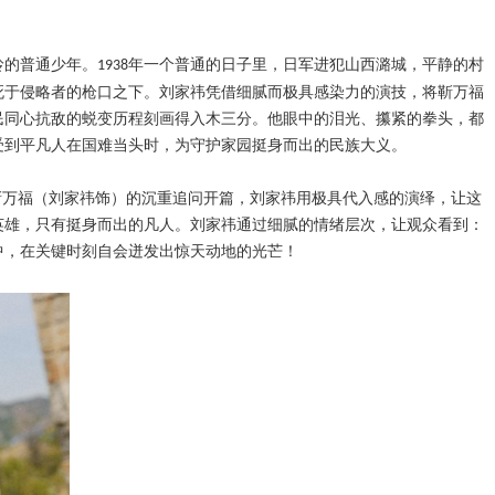
岭的普通少年。
年
一个普通的日子里
，日军进犯山西潞城，平静的村
1938
死于侵略者的枪口之下。刘家祎凭借细腻而极具感染力的演技，将靳万福
民同心抗敌的蜕变历程刻画得入木三分。他眼中的泪光、攥紧的拳头
，
都
受到平凡人在国难当头时，为守护家园挺身而出的民族大义。
靳万福
（
刘家祎饰）
的沉重追问开篇，刘家祎用极具代入感的演绎，让这
英雄，只有挺身而出的凡人。刘家祎通过细腻的情绪层次，让观众看到：
中，在关键时刻自会迸发出惊天动地的光芒！