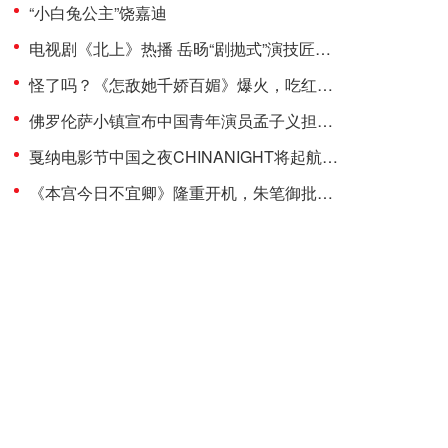
“小白兔公主”饶嘉迪
电视剧《北上》热播 岳旸“剧抛式”演技匠心诠释运河人生
怪了吗？《怎敌她千娇百媚》爆火，吃红利的竟是“镶边公主”饶嘉迪！
佛罗伦萨小镇宣布中国青年演员孟子义担任品牌代言人
戛纳电影节中国之夜CHINANIGHT将起航，以影为媒推动文旅新发展
《本宫今日不宜卿》隆重开机，朱笔御批引爆朝堂暗战