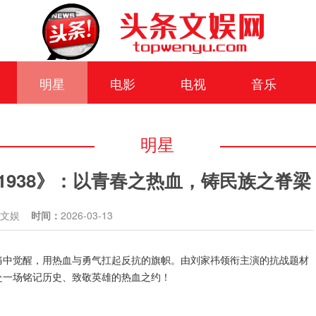
明星
电影
电视
音乐
明星
938》：以青春之热血，铸民族之脊梁
条文娱
时间：
2026-03-13
痛中觉醒，用热血与勇气扛起反抗的旗帜。由刘家祎领衔主演的抗战题材
赴一场铭记历史、致敬英雄的热血之约！