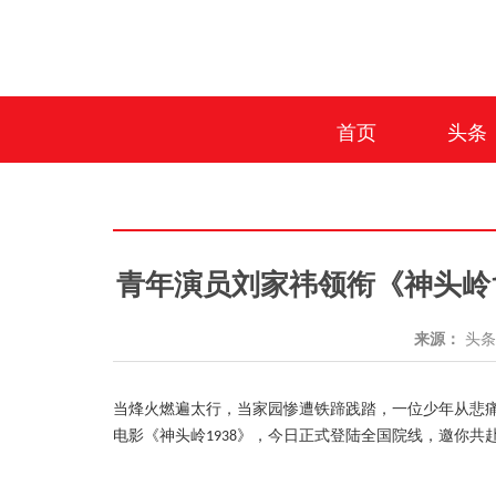
首页
头条
青年演员刘家祎领衔《神头岭1
来源：
头
当烽火燃遍太行，当家园惨遭铁蹄践踏，一位少年从悲
电影《神头岭
》，今日正式登陆全国院线，邀你共
1938