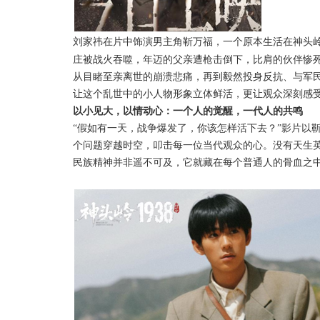
刘家祎在片中饰演男主角靳万福，一个原本生活在神头
庄被战火吞噬，年迈的父亲遭枪击倒下，
比肩
的伙伴惨
从目睹至亲离世的崩溃悲痛，再到毅然投身反抗、与军
让这个乱世中的小人物形象立体鲜活，更让观众深刻感
以小见大，以情动心：一个人的觉醒，一代人的共鸣
“假如有一天，战争爆发了，你该怎样活下去？”影片以
个问题穿越时空，叩击每一位当代观众的心。没有天生
民族精神并非遥不可及，它就藏在每个普通人的骨血之