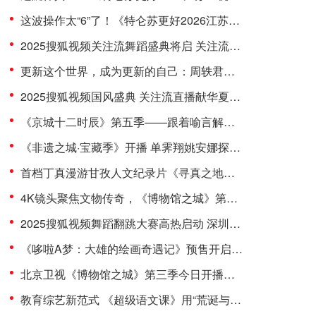
这波操作太“6”了！《特仑苏更好2026江苏卫视跨年演唱会》官宣再整活
2025搜狐视频关注流舞蹈盛典将启 关注流年度舞台与梦同行
更新这个世界，成为更新的自己：周轶君携优酷《第一人称复数》第三季回归
2025搜狐视频国风盛典 关注流直播献华夏汉服舞乐巅峰盛况
《京城十二时辰》第五季——跟着喻言解锁三里屯一号场T+Mall，找寻社交潮流新搭子！
《非遗之城·宝藏季》开播 单霁翔姚安娜探索之旅第一城：贵州丹寨！
首档丁真漫游甘孜人文纪录片《寻真之地》今日官宣 7条线路探索甘孜18县（市）
4K镜头聚焦文物传奇，《博物馆之城》第三季圆满收官
2025搜狐视频舞蹈翻跳大赛高热启动 深圳首站关注流以舞会友
《哆啦A梦：大雄的绘画奇遇记》预售开启，童"画"成真六一必看
北京卫视《博物馆之城》第三季今日开播：以4K超高清技术，重构文博传播新范式
教育综艺新范式 《超级语文课》用“荒诞与诗意”给出超级答卷