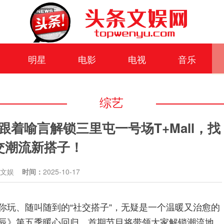
明星
电影
电视
音乐
综艺
着喻言解锁三里屯一号场T+Mall，找
交潮流新搭子！
条文娱
时间：
2025-10-17
你玩、随叫随到的“社交搭子”，无疑是一个温暖又治愈的
辰》第五季暖心回归，首期节目将带领大家解锁潮流地