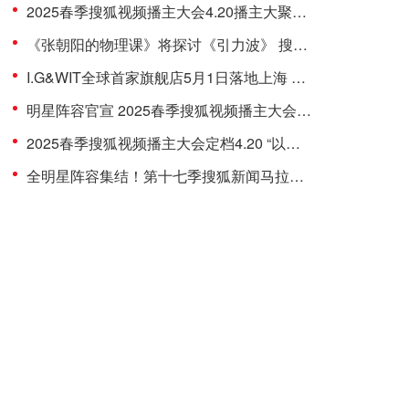
2025春季搜狐视频播主大会4.20播主大聚会 关注流大会社交热度拉满
《张朝阳的物理课》将探讨《引力波》 搜狐视频“关注流大会”科学演讲局4.20开讲
I.G&WIT全球首家旗舰店5月1日落地上海 超人气IP集结引期待
明星阵容官宣 2025春季搜狐视频播主大会4.20关注流社交顶流云集
2025春季搜狐视频播主大会定档4.20 “以视频会友”关注流社交盛事启动
全明星阵容集结！第十七季搜狐新闻马拉松即将威海开跑