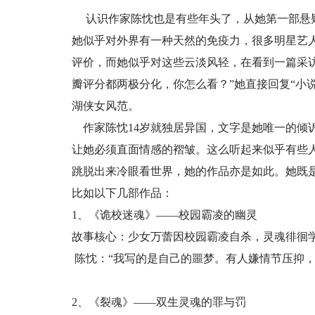
认识作家陈忱也是有些年头了，从她第一部悬疑
她似乎对外界有一种天然的免疫力，很多明星艺
评价，而她似乎对这些云淡风轻，在看到一篇采访
瓣评分都两极分化，你怎么看？”她直接回复“小
湖侠女风范。
作家陈忱14岁就独居异国，文字是她唯一的倾
让她必须直面情感的褶皱。这么听起来似乎有些
跳脱出来冷眼看世界，她的作品亦是如此。她既
比如以下几部作品：
1、《诡校迷魂》——校园霸凌的幽灵
故事核心：少女万蕾因校园霸凌自杀，灵魂徘徊
陈忱：“我写的是自己的噩梦。有人嫌情节压抑，
2、《裂魂》——双生灵魂的罪与罚