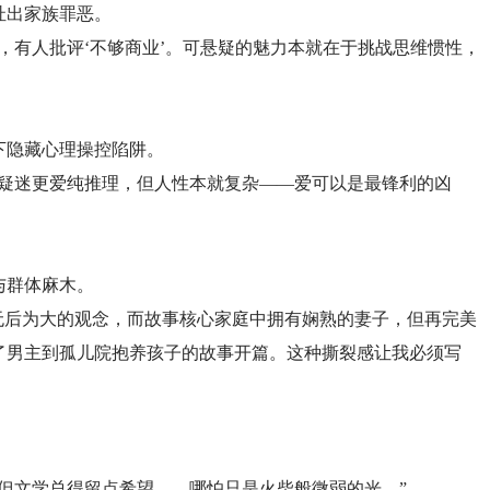
扯出家族罪恶。
，有人批评‘不够商业’。可悬疑的魅力本就在于挑战思维惯性，
下隐藏心理操控陷阱。
悬疑迷更爱纯推理，但人性本就复杂——爱可以是最锋利的凶
与群体麻木。
无后为大的观念，而故事核心家庭中拥有娴熟的妻子，但再完美
了男主到孤儿院抱养孩子的故事开篇。这种撕裂感让我必须写
但文学总得留点希望——哪怕只是火柴般微弱的光。”