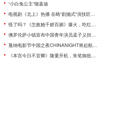
“小白兔公主”饶嘉迪
电视剧《北上》热播 岳旸“剧抛式”演技匠心诠释运河人生
怪了吗？《怎敌她千娇百媚》爆火，吃红利的竟是“镶边公主”饶嘉迪！
佛罗伦萨小镇宣布中国青年演员孟子义担任品牌代言人
戛纳电影节中国之夜CHINANIGHT将起航，以影为媒推动文旅新发展
《本宫今日不宜卿》隆重开机，朱笔御批引爆朝堂暗战