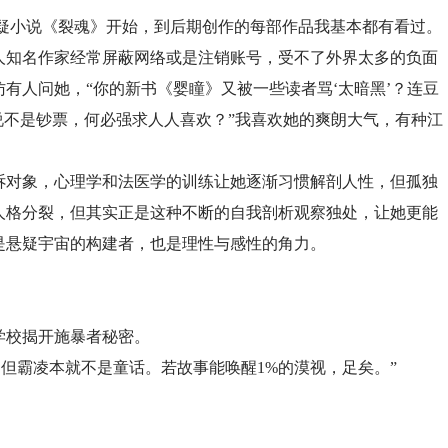
小说《裂魂》开始，到后期创作的每部作品我基本都有看过。
人知名作家经常屏蔽网络或是注销账号，受不了外界太多的负面
有人问她，“你的新书《婴瞳》又被一些读者骂‘太暗黑’？连豆
说不是钞票，何必强求人人喜欢？”我喜欢她的爽朗大气，有种江
诉对象，心理学和法医学的训练让她逐渐习惯解剖人性，但孤独
人格分裂，但其实正是这种不断的自我剖析观察独处，让她更能
是悬疑宇宙的构建者，也是理性与感性的角力。
学校揭开施暴者秘密。
但霸凌本就不是童话。若故事能唤醒1%的漠视，足矣。”