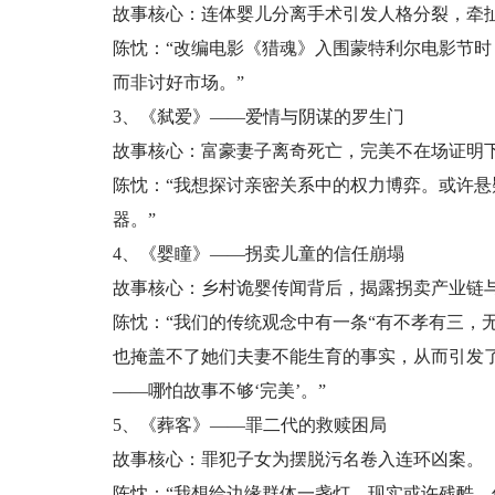
故事核心：连体婴儿分离手术引发人格分裂，牵
陈忱：“改编电影《猎魂》入围蒙特利尔电影节时
而非讨好市场。”
3、《弑爱》——爱情与阴谋的罗生门
故事核心：富豪妻子离奇死亡，完美不在场证明
陈忱：“我想探讨亲密关系中的权力博弈。或许
器。”
4、《婴瞳》——拐卖儿童的信任崩塌
故事核心：乡村诡婴传闻背后，揭露拐卖产业链
陈忱：“我们的传统观念中有一条“有不孝有三，
也掩盖不了她们夫妻不能生育的事实，从而引发
——哪怕故事不够‘完美’。”
5、《葬客》——罪二代的救赎困局
故事核心：罪犯子女为摆脱污名卷入连环凶案。
陈忱：“我想给边缘群体一盏灯。现实或许残酷，