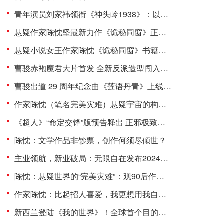
青年演员刘家祎领衔《神头岭1938》：以青春之热血，铸民族之脊梁
悬疑作家陈忱坚最新力作《诡秘同窗》正式出版 为悬疑文学市场注入全新活力
悬疑小说女王作家陈忱《诡秘同窗》书籍刊印 解密精彩看点
曹骏赤袍魔君大片首发 全新反派造型闯入Ai赛道
曹骏出道 29 周年纪念曲《莲语丹青》上线：古韵诉坚守，侠气赴前路
作家陈忱（笔名完美灾难）悬疑宇宙的构建者 理性与感性的角力
《超人》“命定交锋”版预告释出 正邪极致对抗 7月11日银幕巨献
陈忱：文学作品非钞票，创作何须尽倾世？
主业领航，新业破局：无限自在发布2024年报 共筑发展新高度
陈忱：悬疑世界的“完美灾难”：观90后作家的文学突围
作家陈忱：比起招人喜爱，我更想用我自己的方式去表达
新西兰登陆《我的世界》！全球首个目的地游戏模组震撼上线