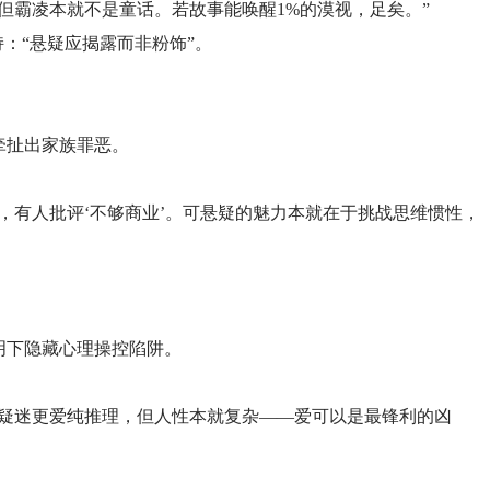
但霸凌本就不是童话。若故事能唤醒1%的漠视，足矣。”
：“悬疑应揭露而非粉饰”。
牵扯出家族罪恶。
，有人批评‘不够商业’。可悬疑的魅力本就在于挑战思维惯性，
明下隐藏心理操控陷阱。
悬疑迷更爱纯推理，但人性本就复杂——爱可以是最锋利的凶