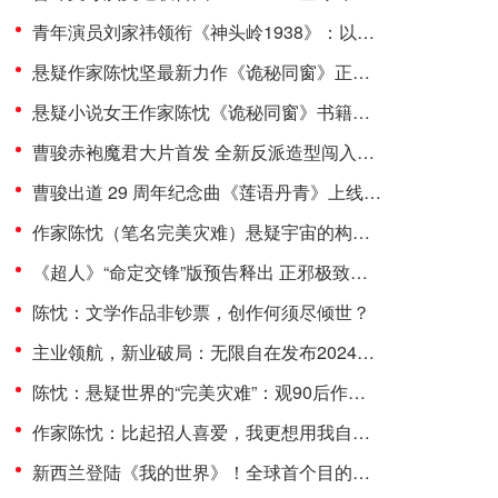
青年演员刘家祎领衔《神头岭1938》：以青春之热血，铸民族之脊梁
悬疑作家陈忱坚最新力作《诡秘同窗》正式出版 为悬疑文学市场注入全新活力
悬疑小说女王作家陈忱《诡秘同窗》书籍刊印 解密精彩看点
曹骏赤袍魔君大片首发 全新反派造型闯入Ai赛道
曹骏出道 29 周年纪念曲《莲语丹青》上线：古韵诉坚守，侠气赴前路
作家陈忱（笔名完美灾难）悬疑宇宙的构建者 理性与感性的角力
《超人》“命定交锋”版预告释出 正邪极致对抗 7月11日银幕巨献
陈忱：文学作品非钞票，创作何须尽倾世？
主业领航，新业破局：无限自在发布2024年报 共筑发展新高度
陈忱：悬疑世界的“完美灾难”：观90后作家的文学突围
作家陈忱：比起招人喜爱，我更想用我自己的方式去表达
新西兰登陆《我的世界》！全球首个目的地游戏模组震撼上线