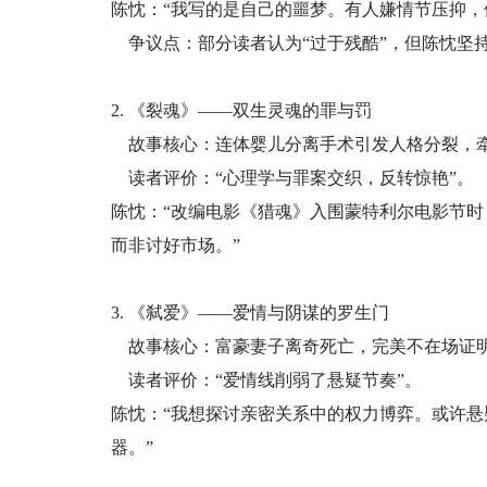
陈忱：“我写的是自己的噩梦。有人嫌情节压抑，
争议点：部分读者认为“过于残酷”，但陈忱坚持
2. 《裂魂》——双生灵魂的罪与罚
故事核心：连体婴儿分离手术引发人格分裂，
读者评价：“心理学与罪案交织，反转惊艳”。
陈忱：“改编电影《猎魂》入围蒙特利尔电影节时
而非讨好市场。”
3. 《弑爱》——爱情与阴谋的罗生门
故事核心：富豪妻子离奇死亡，完美不在场证
读者评价：“爱情线削弱了悬疑节奏”。
陈忱：“我想探讨亲密关系中的权力博弈。或许
器。”