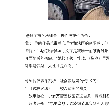
悬疑宇宙的构建者：理性与感性的角力
我：“你的作品总带着心理学和法医的冷硬感，但
陈忱：“14岁独居异国，文字是我唯一的倾诉对
直面情感的褶皱。”她顿了顿，“比如《裂魂》里
科学是骨架，人性才是血肉。”
对陈忱代表作剖析：社会派悬疑的“手术刀”
1. 《诡校迷魂》——校园霸凌的幽灵
故事核心：少女万蕾因校园霸凌自杀，灵魂徘
读者评价：“氛围窒息，霸凌细节真实到令人颤