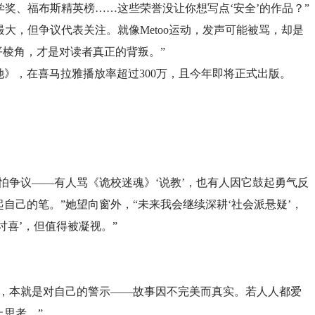
学奖、福布斯精英榜……这些荣誉没让你想写点‘安全’的作品？”
大，但争议代表关注。就像Metoo运动，发声可能被骂，却是
平棱角，才是对读者真正的背叛。”
》，在喜马拉雅播放率超过300万，且今年即将正式出版。
怕争议——有人骂《诡校迷魂》‘说教’，也有人因它鼓起勇气反
自己的笔。”她望向窗外，“未来我会继续深耕‘社会派悬疑’，
讨喜’，但值得被凝视。”
名，本就是对自己的警示——故事因不完美而真实。若人人都爱
止思考。”