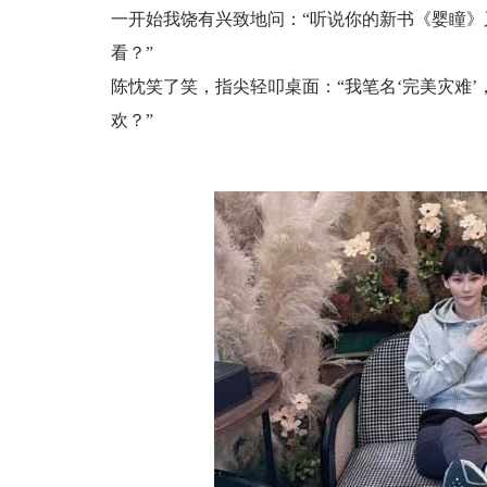
一开始我饶有兴致地问：“听说你的新书《婴瞳》
看？”
陈忱笑了笑，指尖轻叩桌面：“我笔名‘完美灾难
欢？”