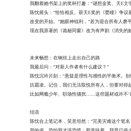
我翻着她书架上的奖杯打趣：“谜想金奖、天E文
陈忱摇头：“恰恰相反。获天E奖的《婴瞳》争议最
改变的开始。”她眼神锐利，“若为迎合所有人磨
现在我原著的《诡秘同窗》改为有声剧《消失的她
未来畅想：在钢丝上走出自己的路
我最后问：“对新人作者有什么建议？”
陈忱沉吟片刻：“悬疑是理性与感性的平衡术。别
抗霸凌。记住，我们无法取悦所有人，但要对得起
比如网瘾少年、职场性骚扰……这些题材或许不‘
结语
陈忱合上笔记本，笑意坦然：“完美灾难这个笔
我的书，恐怕我才该恐慌：那意味着，我早已停