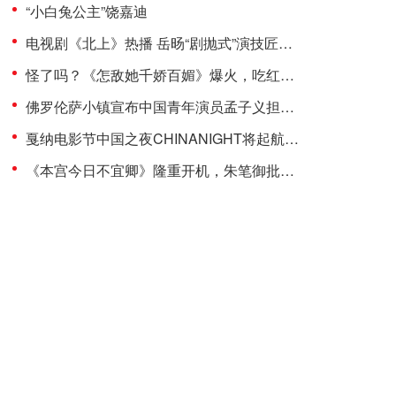
“小白兔公主”饶嘉迪
电视剧《北上》热播 岳旸“剧抛式”演技匠心诠释运河人生
怪了吗？《怎敌她千娇百媚》爆火，吃红利的竟是“镶边公主”饶嘉迪！
佛罗伦萨小镇宣布中国青年演员孟子义担任品牌代言人
戛纳电影节中国之夜CHINANIGHT将起航，以影为媒推动文旅新发展
《本宫今日不宜卿》隆重开机，朱笔御批引爆朝堂暗战