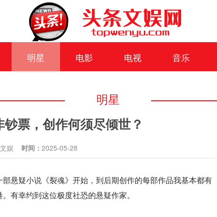
明星
电影
电视
音乐
明星
非钞票，创作何须尽倾世？
条文娱
时间：
2025-05-28
一部悬疑小说《裂魂》开始，到后期创作的每部作品我基本都有
港。有幸约到这位极度社恐的悬疑作家。