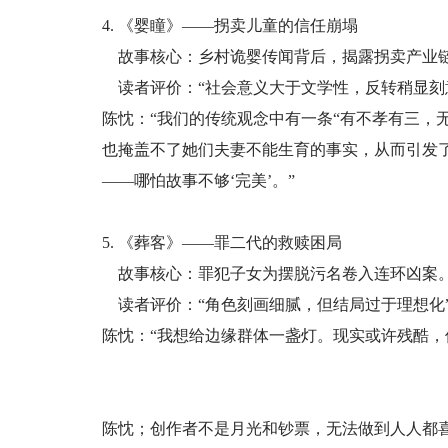
4. 《婴瞳》——拐卖儿童的信任崩塌
故事核心：乡村诡婴传闻背后，揭露拐卖产业
读者评价：“社会意义大于文学性，反转稍显刻
陈忱：“我们的传统观念中有一条“有不孝有三，
也掩盖不了她们夫妻不能生育的事实，从而引发
——哪怕故事不够‘完美’。”
5. 《葬客》——罪二代的救赎困局
故事核心：罪犯子女为摆脱污名卷入连环凶案
读者评价：“角色刻画细腻，但结局过于理想化
陈忱：“我想给边缘群体一盏灯。现实或许残酷，
陈忱；创作者不是月光和钞票，无法做到人人都