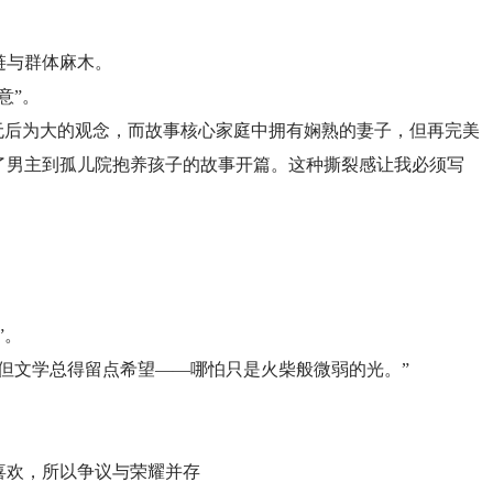
链与群体麻木。
意”。
无后为大的观念，而故事核心家庭中拥有娴熟的妻子，但再完美
了男主到孤儿院抱养孩子的故事开篇。这种撕裂感让我必须写
。
”。
但文学总得留点希望——哪怕只是火柴般微弱的光。”
喜欢，所以争议与荣耀并存