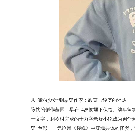
从“孤独少女”到悬疑作家：教育与经历的淬炼
陈忱的创作基因，早在14岁便埋下伏笔。幼年留
于文字，14岁时完成的十万字悬疑小说成为创作
疑”色彩——无论是《裂魂》中双魂共体的怪婴