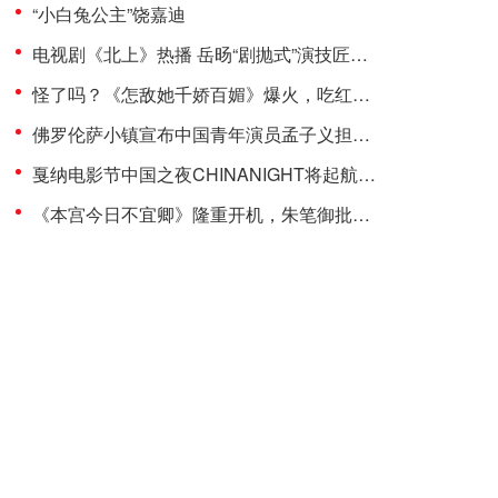
“小白兔公主”饶嘉迪
电视剧《北上》热播 岳旸“剧抛式”演技匠心诠释运河人生
怪了吗？《怎敌她千娇百媚》爆火，吃红利的竟是“镶边公主”饶嘉迪！
佛罗伦萨小镇宣布中国青年演员孟子义担任品牌代言人
戛纳电影节中国之夜CHINANIGHT将起航，以影为媒推动文旅新发展
《本宫今日不宜卿》隆重开机，朱笔御批引爆朝堂暗战