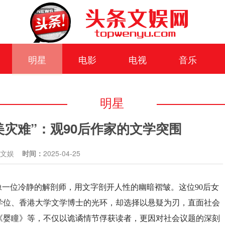
明星
电影
电视
音乐
明星
美灾难”：观90后作家的文学突围
条文娱
时间：
2025-04-25
像一位冷静的解剖师，用文字剖开人性的幽暗褶皱。这位90后女
学位、香港大学文学博士的光环，却选择以悬疑为刃，直面社会
《婴瞳》等，不仅以诡谲情节俘获读者，更因对社会议题的深刻