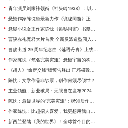
青年演员刘家祎领衔《神头岭1938》：以青春之热血，铸民族之脊梁
悬疑作家陈忱坚最新力作《诡秘同窗》正式出版 为悬疑文学市场注入全新活力
悬疑小说女王作家陈忱《诡秘同窗》书籍刊印 解密精彩看点
曹骏赤袍魔君大片首发 全新反派造型闯入Ai赛道
曹骏出道 29 周年纪念曲《莲语丹青》上线：古韵诉坚守，侠气赴前路
作家陈忱（笔名完美灾难）悬疑宇宙的构建者 理性与感性的角力
《超人》“命定交锋”版预告释出 正邪极致对抗 7月11日银幕巨献
陈忱：文学作品非钞票，创作何须尽倾世？
主业领航，新业破局：无限自在发布2024年报 共筑发展新高度
陈忱：悬疑世界的“完美灾难”：观90后作家的文学突围
作家陈忱：比起招人喜爱，我更想用我自己的方式去表达
新西兰登陆《我的世界》！全球首个目的地游戏模组震撼上线