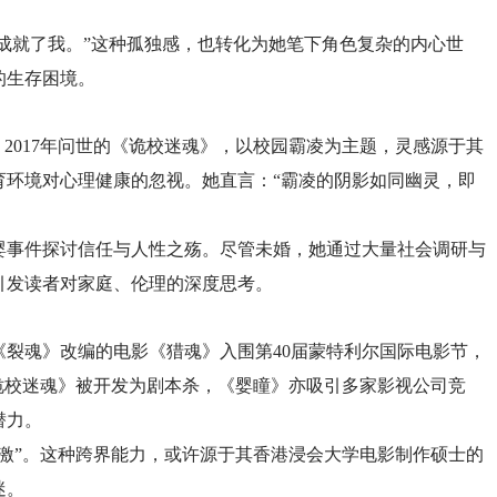
独成就了我。”这种孤独感，也转化为她笔下角色复杂的内心世
的生存困境。
2017年问世的《诡校迷魂》，以校园霸凌为主题，灵感源于其
育环境对心理健康的忽视。她直言：“霸凌的阴影如同幽灵，即
婴事件探讨信任与人性之殇。尽管未婚，她通过大量社会调研与
引发读者对家庭、伦理的深度思考。
说《裂魂》改编的电影《猎魂》入围第40届蒙特利尔国际电影节，
诡校迷魂》被开发为剧本杀，《婴瞳》亦吸引多家影视公司竞
潜力。
激”。这种跨界能力，或许源于其香港浸会大学电影制作硕士的
迷。