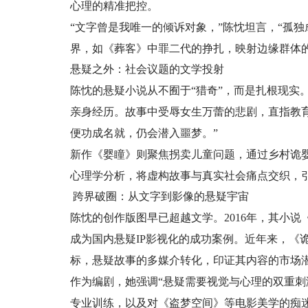
心理的精准把控。
“文字曾是我唯一的倾诉对象，”陈忱坦言，“孤
界，如《葬客》中罪二代的挣扎，映射边缘群体
悬疑之外：社会议题的文学投射
陈忱的悬疑小说从不囿于“猎奇”，而是扎根现实。
亲身经历。故事中受辱女生万蕾的悲剧，直指教
便功成名就，仍会潜入噩梦。”
新作《婴瞳》则聚焦拐卖儿童问题，通过乡村诡
心理学分析，将虚构故事与真实社会痛点交织，
跨界破圈：从文字到影像的悬疑宇宙
陈忱的创作版图早已超越文学。2016年，其小
成为国内悬疑IP影视化的成功案例。近年来，《
标，悬疑故事的多媒介转化，印证其内容的市场
作为编剧，她强调“悬疑需要视觉与心理的双重刺
专业训练，以及对《盗梦空间》等电影美学的痴