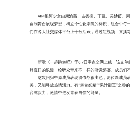
银河少女由康
渝茜
、吉扬柳、丁巨、吴妙茵、周
AIM
自制舞台展现梦想，树立个性化潮流的标识，组合中每
们在各大社交媒体平台上十分活跃，通过短视频、直播
新歌《一起跳舞吧》于
日零点全网上线，该支单
8.7
释夏日的浪漫，给听众带来不一样的听觉盛宴。成员们
这次回归中原成员表现得依然很出色，两位新成员
美，又能释放热情活力。有“舞台妖精”“果汁甜豆”之
台驾驭力，激情中迸发青春自信的能量。