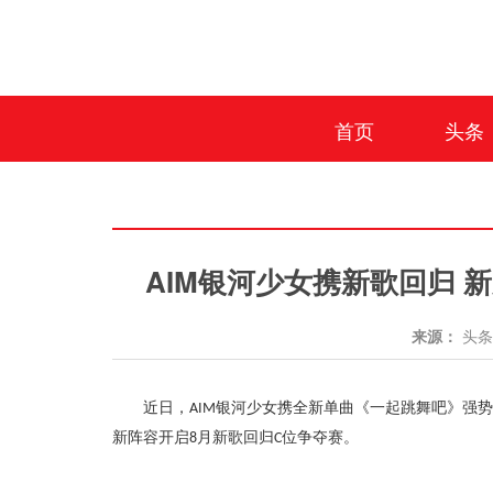
首页
头条
AIM银河少女携新歌回归
来源：
头
近日，
银河少女携全新单曲《一起跳舞吧》强势
AIM
新阵容开启
月新歌回归
位争夺赛。
8
C