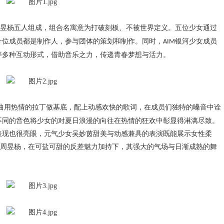
昱杨五人组成，组合名寓意为打破刻板、不被世界定义。五位少女通过
一位成员都是制作人，参与团体的策划和制作。同时，
银河少女成员
AIM
等多种互动形式，借助音乐之力，传递青春梦想与活力。
曲用热情的拉丁做基底，配上动感欢快的歌词，在成员们独特的嗓音中诠
不同的音色将少女的对夏日浪漫的向往在热情的狂欢中彰显得淋漓尽致。
表现也很亮眼，元气少女吴妙茵甜美与动感兼具的表演既能展示女性柔
称的周昱杨，在可盐可甜的反差魅力加持下，其强大的气场与日渐成熟的舞