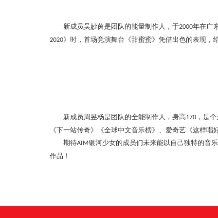
新成员吴妙茵是团队的能量制作人，于
年在广
2000
》时，首场竞演舞台《甜蜜蜜》凭借出色的表现，
2020
新成员周昱杨是团队的全能制作人，身高
，是个
170
《下一站传奇》《全球中文音乐榜》、爱奇艺《这样唱
期待
银河少女的成员们未来能以自己独特的音乐
AIM
作品！