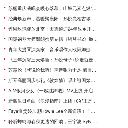
苏醒重庆演唱会暖心落幕，山城元素点燃“真心之约”
经典焕新声，温暖聚襄阳：孙悦亮相古城晚会引三万观众温情合唱
铿锵玫瑰绽放北京！田震睽违24年故乡开唱，万千歌迷泪洒现场
国际钢琴大师郎朗携新专辑《钢琴书2》举办发布会
青年大提琴演奏家、音乐唱作人欧阳娜娜加盟环球音乐
《三年沉淀三天焕新：孙悦母子<说走就走的旅行>完成代际音乐对话》
苏慧伦《就说给我听》声音张力十足 颠覆甜美印象展现令人惊艳的音域
斯琴高丽国庆献礼《敦煌情》唱出祖国繁荣昌盛美好夙愿
AIM银河少女《一起跳舞吧》MV上线 开启“度假”式夏日狂欢派对
新澈生日单曲《浪漫指南》上线 18岁正是浪漫的年纪
Faye詹雯婷加盟Howie Lee全新巡演！「波——波——波II」四城惊喜开秀，10月出发！
聆听蝉鸣与春秋更迭的回响，王宇波 Sylvian Wang 全新专辑《Cicada’s Cry 蟪蛄春秋》正式上线