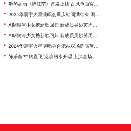
斯琴高丽《醉江南》首发上线 古风单曲寄语江南美景
2024华晨宇火星演唱会重庆站圆满结束 国风四面台将登鸟巢新章待启
AIM银河少女携新歌回归 新成员吴妙茵周昱杨入团实力不容小觑
AIM银河少女携新歌回归 新成员吴妙茵周昱杨入团实力不容小觑
2024华晨宇火星演唱会合肥站双场圆满落幕 七夕限定惊喜解锁再聚国风盛宴
陈乐基“中转直飞”巡演丽水开唱 上演全场大合唱