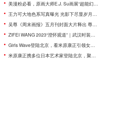
美漫粉必看，原画大师E.J. Su画展“超能幻想”8月26日拉开帷幕
王力可大地色系写真曝光 光影下尽显岁月静好
吴尊《周末画报》五月刊封面大片释出 尊享平衡慢生活
ZIFEI WANG 2023“澄怀观道”｜武汉时装周闭幕秀成功举办
Girls Wave登陆北京，看米原康正引领女性新浪潮
米原康正携多位日本艺术家登陆北京，聚焦当下时代的女性语境