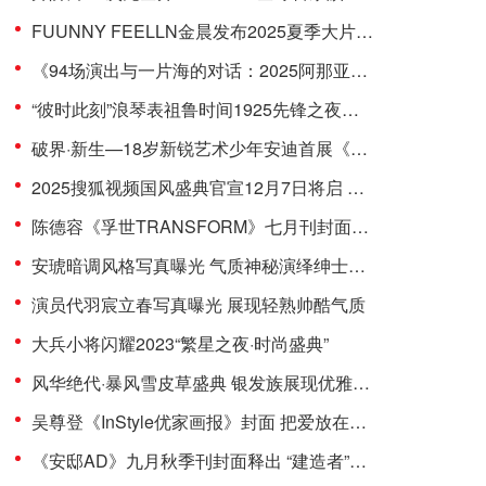
FUUNNY FEELLN金晨发布2025夏季大片「自由态度」
《94场演出与一片海的对话：2025阿那亚戏剧节五年艺术征程再出发》
“彼时此刻”浪琴表祖鲁时间1925先锋之夜暨沉浸式体验
破界·新生—18岁新锐艺术少年安迪首展《andy·wu 未定义》
2025搜狐视频国风盛典官宣12月7日将启 关注流直播汉服舞乐之美
陈德容《孚世TRANSFORM》七月刊封面曝光，双面造型演绎经典之美
安琥暗调风格写真曝光 气质神秘演绎绅士魅力
演员代羽宸立春写真曝光 展现轻熟帅酷气质
大兵小将闪耀2023“繁星之夜·时尚盛典”
风华绝代·暴风雪皮草盛典 银发族展现优雅的时尚风采
吴尊登《InStyle优家画报》封面 把爱放在身上 定格温暖时光
《安邸AD》九月秋季刊封面释出 “建造者”吴尊为家人打造爱的家园