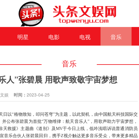
明星
电影
电视
音乐
音乐
乐人”张碧晨 用歌声致敬宇宙梦想
条文娱
时间：
2023-04-25
天日以
“格物致知
，
叩问苍穹
”
为
主题
，
以此契机，由
中国航天科技国际交
，并公布张碧晨为首批“万物维律：航天音乐人”
，
用歌声助力宇宙梦想
，
惊天救援》主题曲《道别》及
MV于今日上线
，
低吟浅唱诉说普通消防员
官宣音乐合伙人张碧晨回归，携手Z视介触达更多音乐受众，带来更多精品