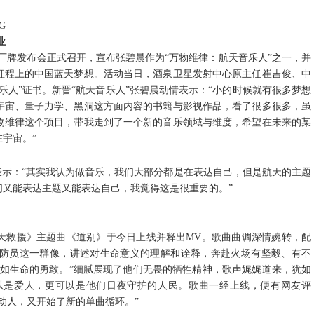
业
乐厂牌发布会正式召开，宣布张碧晨作为“万物维律：航天音乐人”之一，并
征程上的中国蓝天梦想。活动当日，酒泉卫星发射中心原主任崔吉俊、中
乐人”证书。新晋“航天音乐人”张碧晨动情表示：“小的时候就有很多梦想
宇宙、量子力学、黑洞这方面内容的书籍与影视作品，看了很多很多，虽
物维律这个项目，带我走到了一个新的音乐领域与维度，希望在未来的某
宇宙。”
表示：“其实我认为做音乐，我们大部分都是在表达自己，但是航天的主题
们又能表达主题又能表达自己
，
我觉得这是很重要的。
”
天救援》主题曲《道别》于今日上线并释出
MV
。
歌曲曲调深情婉转，配
防员这一群像，讲述
对生命意义的理解和诠释，奔赴火场有坚毅、有不
如生命的勇敢。
”细腻展现了他们无畏的牺牲精神，歌声娓娓道来，
犹如
以是爱人，更可以是他们日夜守护的人民。歌曲一经上线，便有网友评
动人
，
又开始了新的单曲循环。
”