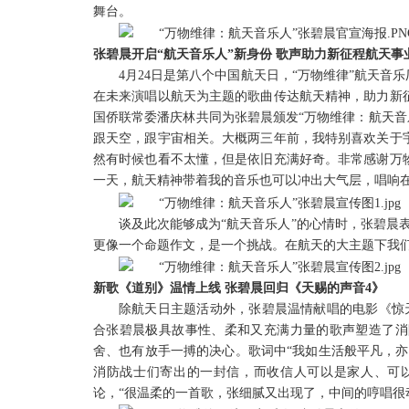
舞台。
张碧晨
开启
“航天音乐人”新身份
歌声助力新征程航天事
4月24日是第八个中国航天日
，
“万物维律”航天音
在未来演唱以航天为主题的歌曲传达航天精神，助力新
国侨联常委潘庆林共同为张碧晨颁发“万物维律：航天音
跟天空，跟宇宙相关。大概两三年前，我特别喜欢关于
然有时候也看不太懂，但是依旧充满好奇。非常感谢万
一天，航天精神带着我的音乐也可以冲出大气层，唱响在
谈及此次能够成为
“航天音乐人”的心情时，张碧晨
更像一个命题作文，是一个挑战。在航天的大主题下我
新歌《道别》温情上线
张碧晨回归
《天赐的声音
4》
除航天日主题活动外，张碧晨
温情献唱
的电影《惊
合张碧晨
极具故事性
、
柔和又充满力量的歌声
塑造了消
舍、也有放手一搏的决心
。歌词中
“我如生活般平凡
，
亦
消防战士们
寄出的一封信
，
而
收信人
可以是家人、可
论，
“
很温柔的一首歌，张细腻又出现了，中间的哼唱
很