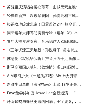
苏醒重庆演唱会暖心落幕，山城元素点燃“真心之约”
经典焕新声，温暖聚襄阳：孙悦亮相古城晚会引三万观众温情合唱
铿锵玫瑰绽放北京！田震睽违24年故乡开唱，万千歌迷泪洒现场
国际钢琴大师郎朗携新专辑《钢琴书2》举办发布会
青年大提琴演奏家、音乐唱作人欧阳娜娜加盟环球音乐
《三年沉淀三天焕新：孙悦母子<说走就走的旅行>完成代际音乐对话》
苏慧伦《就说给我听》声音张力十足 颠覆甜美印象展现令人惊艳的音域
斯琴高丽国庆献礼《敦煌情》唱出祖国繁荣昌盛美好夙愿
AIM银河少女《一起跳舞吧》MV上线 开启“度假”式夏日狂欢派对
新澈生日单曲《浪漫指南》上线 18岁正是浪漫的年纪
Faye詹雯婷加盟Howie Lee全新巡演！「波——波——波II」四城惊喜开秀，10月出发！
聆听蝉鸣与春秋更迭的回响，王宇波 Sylvian Wang 全新专辑《Cicada’s Cry 蟪蛄春秋》正式上线