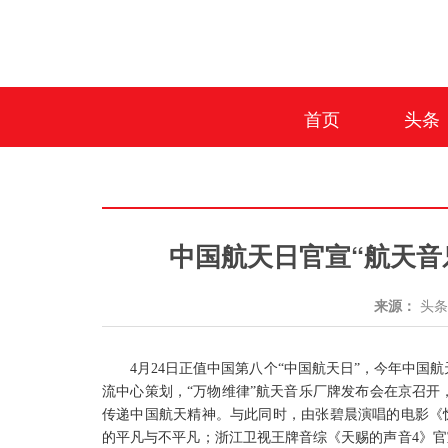
首页
头条
中国航天日官宣“航天音
来源：
头
4月24日正值中国
第八个
“中国航天日”
，
今年
中国航
流中心
策划
，
“万物维律”航天音乐厂牌发布会在京召开
传递中国航天精神。与此同时，由张碧晨演唱的电影《
的平凡与不平凡；浙江卫视王牌音综《天赐的声音
4》