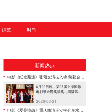
综艺
时尚
新闻热点
电影《纸盒藏迷》张颂文演技入魂 荣获金爵奖最佳男演员
6月20日晚，第28届上海国际
电影节金爵奖颁奖礼圆满落
幕。张......
2026-06-21
电影《爱是愤怒》重庆路演王安宇分享水下龙舟幕后 王玉雯解读守护型愤怒 主创鼓励普通人勇敢挥出一拳