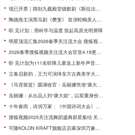
现已开票｜阔别九载殿堂级默剧《斯拉法的下雪秀》北京站“重磅”来袭！
陶德燕主演黑马剧《樊笼》 首演蛇蝎美人扮相惊艳
听·见计划：用科学与温度 筑起高原光明屏障
明星顶流汇集2026春季关注流大会 搜狐视频4.18将焕新开启春日盛会
2026春季搜狐视频关注流大会官宣4.18更名“关注流大会”焕新开启
听·见计划为111名听障儿童送上新年声音礼包：让每一次表达都有回响
立春启新韵，王力可演绎东方古典美学大片尽显国风雅致
《马背摇篮》圆满收官：岳丽娜凭借“康大姐”这一角色，聚焦红色题材
岳丽娜：从出品人到“康大姐”，以双重身份诠释《马背摇篮》的双重使命
十年春雨，诗润万家：《中国诗词大会》在快时代守护“慢文化”
搜狐视频2025关注流舞蹈盛典群星集结 关注流助力逐梦舞台
可隆KOLON KRAFT旗舰店启幕深圳万象城 品牌代言人刘诗诗现场首穿演绎「驭马迎风」新春限定系列