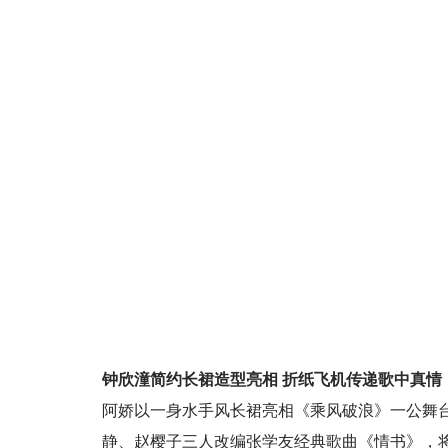
钟欣潼简约长裙造型亮相 折纸飞机传递歌中真情
阿娇以一身水手风长裙亮相《乘风破浪》一公舞
静、赵樱子三人改编张学友经典歌曲《情书》，