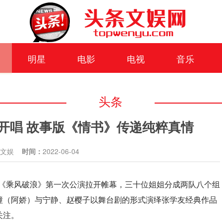
明星
电影
电视
音乐
头条
开唱 故事版《情书》传递纯粹真情
条文娱
时间：
2022-06-04
艺《乘风破浪》第一次公演拉开帷幕，三十位姐姐分成两队八个组
潼（阿娇）与宁静、赵樱子以舞台剧的形式演绎张学友经典作品
关注。