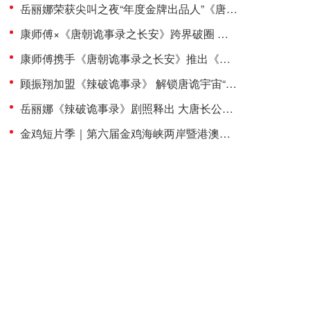
岳丽娜荣获尖叫之夜“年度金牌出品人”《唐诡长安》登荣誉殿堂
康师傅×《唐朝诡事录之长安》跨界破圈 岳丽娜以演员+出品人双重身份打造“辣味破案”新标杆
康师傅携手《唐朝诡事录之长安》推出《辣破诡事录》 顾振翔饰演云中白展露锋芒
顾振翔加盟《辣破诡事录》 解锁唐诡宇宙“大唐188男团”新成员
岳丽娜《辣破诡事录》剧照释出 大唐长公主惊艳“入画”解锁辣味新风尚
金鸡短片季｜第六届金鸡海峡两岸暨港澳青年短片季新湾流计划圆满闭幕 赋能大湾区 培育新影人