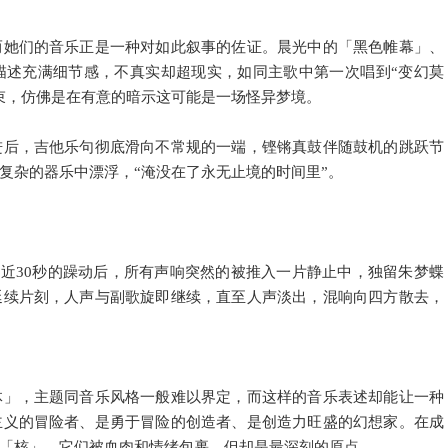
而她们的音乐正是一种对如此叙事的佐证。晨光中的「黑色帷幕」、
描述充满细节感，不真实却超现实，如同主歌中第一次唱到“变幻莫
束，仿佛是在有意的暗示这可能是一场怪异梦境。
进后，吉他乐句彻底滑向不常规的一端，铿锵真鼓伴随鼓机的跳跃节
复杂的器乐中漂浮，“淹没在了永无止境的时间里”。
在近30秒的躁动后，所有声响突然的被推入一片静止中，独留朱梦蝶
延续片刻，人声与副歌旋即继续，直至人声淡出，混响向四方散去，
体」，主题同音乐风格一般难以界定，而这样的音乐表述却能让一种
主义的冒险者、是勇于冒险的创造者、是创造力旺盛的幻想家。在成
「核」，它们被血肉和情绪包裹，但却是最深刻的原点。