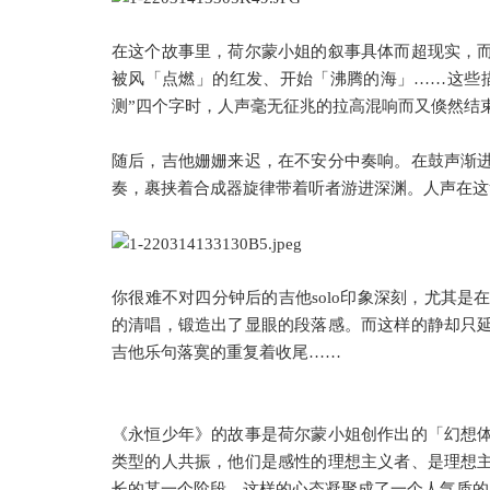
在这个故事里，荷尔蒙小姐的叙事具体而超现实，
被风「点燃」的红发、开始「沸腾的海」……这些
测”四个字时，人声毫无征兆的拉高混响而又倏然结
随后，吉他姗姗来迟，在不安分中奏响。在鼓声渐
奏，裹挟着合成器旋律带着听者游进深渊。人声在这
你很难不对四分钟后的吉他solo印象深刻，尤其是
的清唱，锻造出了显眼的段落感。而这样的静却只
吉他乐句落寞的重复着收尾……
《永恒少年》的故事是荷尔蒙小姐创作出的「幻想
类型的人共振，他们是感性的理想主义者、是理想
长的某一个阶段，这样的心态凝聚成了一个人气质的