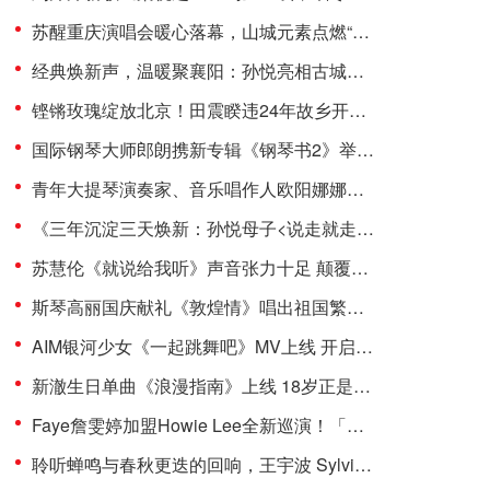
苏醒重庆演唱会暖心落幕，山城元素点燃“真心之约”
经典焕新声，温暖聚襄阳：孙悦亮相古城晚会引三万观众温情合唱
铿锵玫瑰绽放北京！田震睽违24年故乡开唱，万千歌迷泪洒现场
国际钢琴大师郎朗携新专辑《钢琴书2》举办发布会
青年大提琴演奏家、音乐唱作人欧阳娜娜加盟环球音乐
《三年沉淀三天焕新：孙悦母子<说走就走的旅行>完成代际音乐对话》
苏慧伦《就说给我听》声音张力十足 颠覆甜美印象展现令人惊艳的音域
斯琴高丽国庆献礼《敦煌情》唱出祖国繁荣昌盛美好夙愿
AIM银河少女《一起跳舞吧》MV上线 开启“度假”式夏日狂欢派对
新澈生日单曲《浪漫指南》上线 18岁正是浪漫的年纪
Faye詹雯婷加盟Howie Lee全新巡演！「波——波——波II」四城惊喜开秀，10月出发！
聆听蝉鸣与春秋更迭的回响，王宇波 Sylvian Wang 全新专辑《Cicada’s Cry 蟪蛄春秋》正式上线